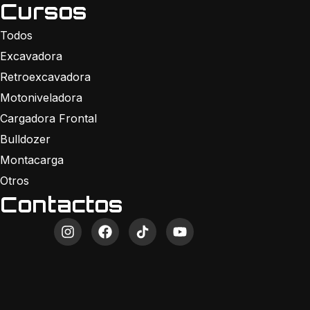
Cursos
Todos
Excavadora
Retroexcavadora
Motoniveladora
Cargadora Frontal
Bulldozer
Montacarga
Otros
Contactos
I
F
Y
n
a
o
s
c
u
t
e
t
a
b
u
g
o
b
r
o
e