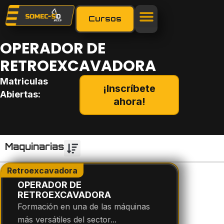
Ir
al
Cursos
contenido
OPERADOR DE
RETROEXCAVADORA
Matriculas
¡Inscríbete
Abiertas:
ahora!
Maquinarias
Retroexcavadora
OPERADOR DE
RETROEXCAVADORA
Formación en una de las máquinas
más versátiles del sector...